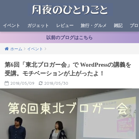
イベント
ガジェット
レビュー
旅行・グルメ
雑記
プロ
以前のブログはこちら
ホーム
イベント
第6回「東北ブロガー会」で WordPressの講義を
受講。モチベーションが上がったよ！
2018/05/09
2018/05/30