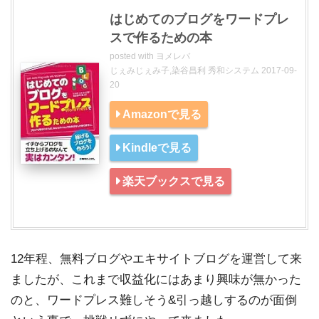
はじめてのブログをワードプレ
スで作るための本
posted with
ヨメレバ
じぇみじぇみ子,染谷昌利 秀和システム 2017-09-
20
Amazonで見る
Kindleで見る
楽天ブックスで見る
12年程、無料ブログやエキサイトブログを運営して来
ましたが、これまで収益化にはあまり興味が無かった
のと、ワードプレス難しそう&引っ越しするのが面倒